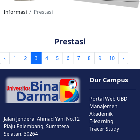
Informasi
Prestasi
Prestasi
‹
1
2
3
4
5
6
7
8
9
10
›
Our Campus
Portal Web UBD
Manajemen
Akademik
Jalan Jenderal Ahmad Yani No.12
E-learning
Plaju Palembang, Sumatera
Tracer Study
Selatan, 30264