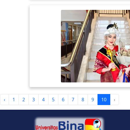
‹
1
2
3
4
5
6
7
8
9
10
›